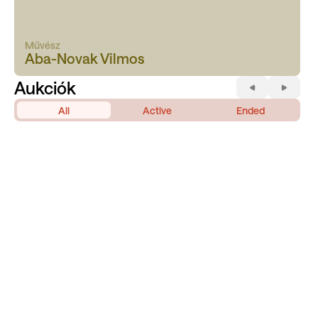
Művész
Aba-Novak Vilmos
Aukciók
All
Active
Ended