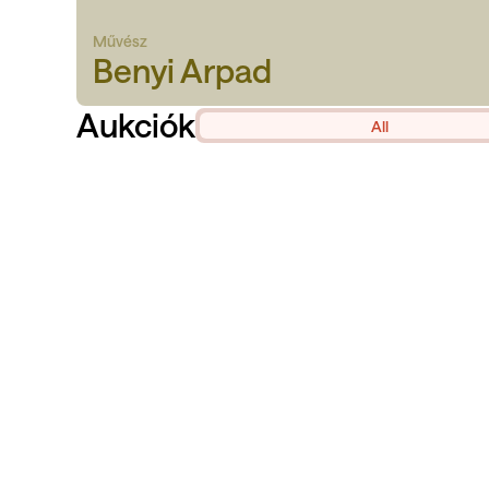
Művész
Benyi Arpad
Aukciók
All