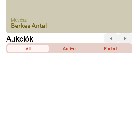
Művész
Berkes Antal
Aukciók
All
Active
Ended