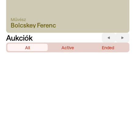
Művész
Bolcskey Ferenc
Aukciók
All
Active
Ended