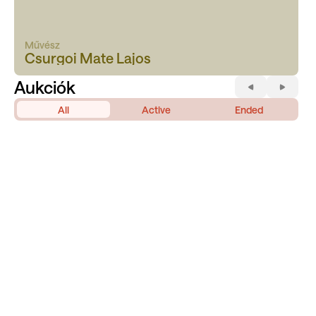
Művész
Csurgoi Mate Lajos
Aukciók
All
Active
Ended