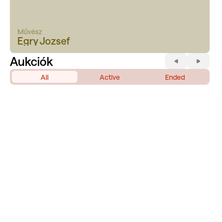
Művész
Egry Jozsef
Aukciók
All
Active
Ended