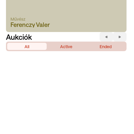
Művész
Ferenczy Valer
Aukciók
All
Active
Ended