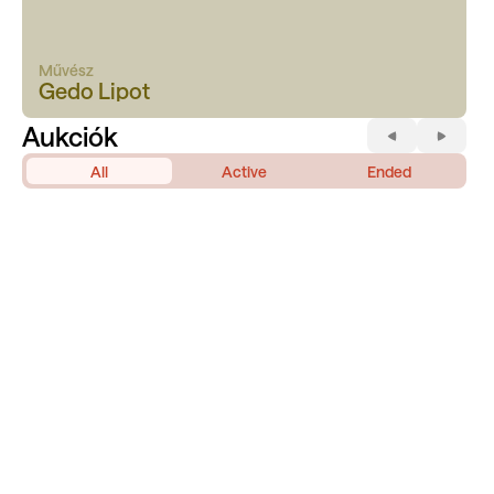
Művész
Gedo Lipot
Aukciók
All
Active
Ended