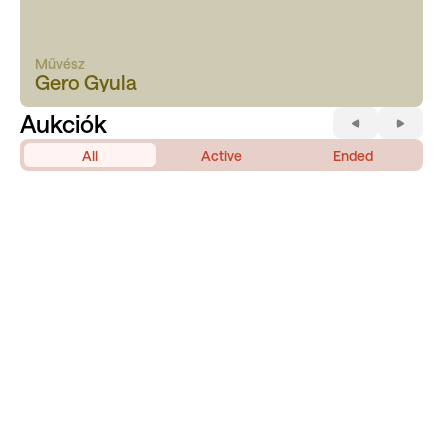
Művész
Gero Gyula
Aukciók
All
Active
Ended