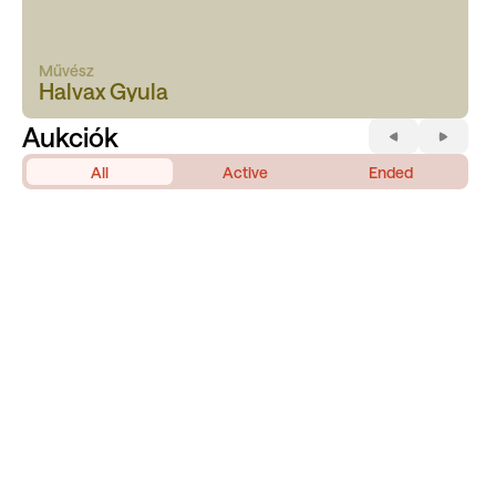
Művész
Halvax Gyula
Aukciók
All
Active
Ended