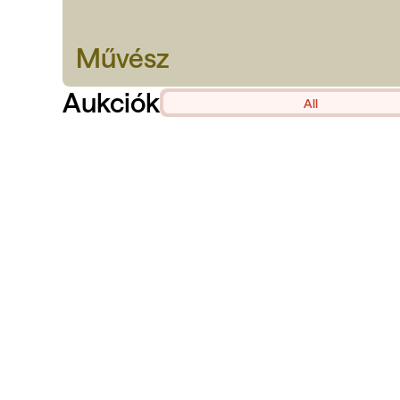
Művész
Aukciók
All