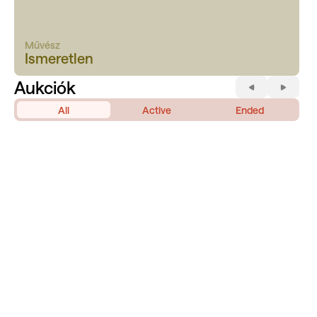
Művész
Ismeretlen
Aukciók
All
Active
Ended