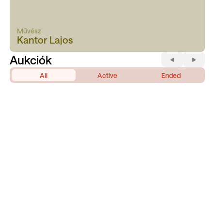
Művész
Kantor Lajos
Aukciók
All
Active
Ended