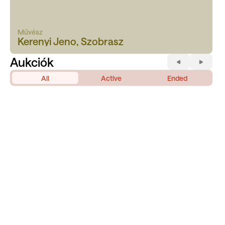
Művész
Kerenyi Jeno, Szobrasz
Aukciók
All
Active
Ended