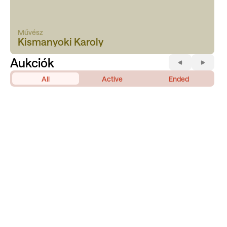
Művész
Kismanyoki Karoly
Aukciók
All
Active
Ended