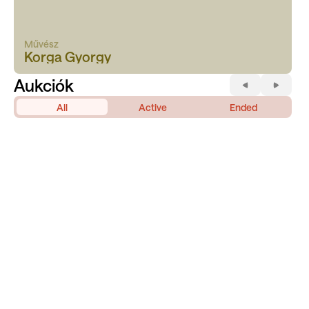
Művész
Korga Gyorgy
Aukciók
All
Active
Ended