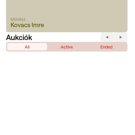
Művész
Kovacs Imre
Aukciók
All
Active
Ended