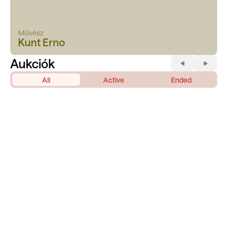
Művész
Kunt Erno
Aukciók
All
Active
Ended