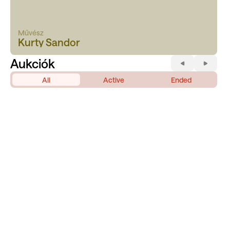
Művész
Kurty Sandor
Aukciók
All
Active
Ended