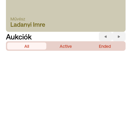
Művész
Ladanyi Imre
Aukciók
All
Active
Ended