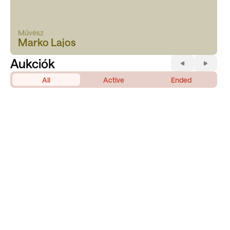
Művész
Marko Lajos
Aukciók
All
Active
Ended