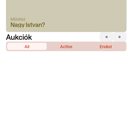
Művész
Nagy Istvan?
Aukciók
All
Active
Ended