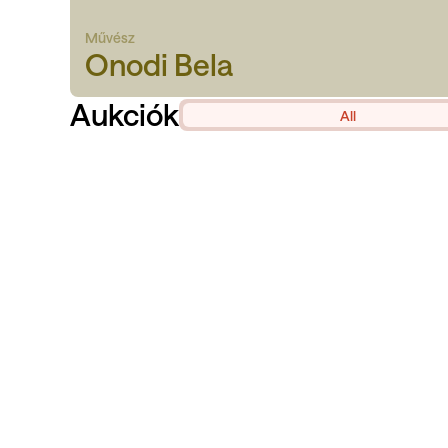
Művész
Onodi Bela
Aukciók
All