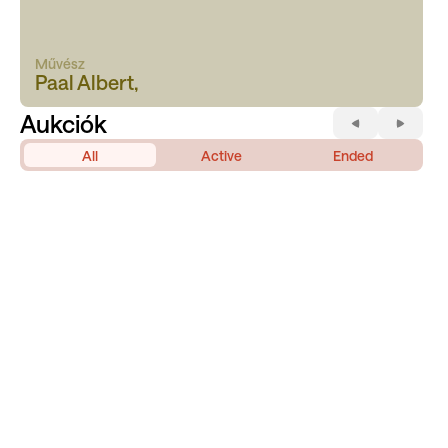
Művész
Paal Albert,
Aukciók
All
Active
Ended