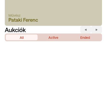
Művész
Pataki Ferenc
Aukciók
All
Active
Ended