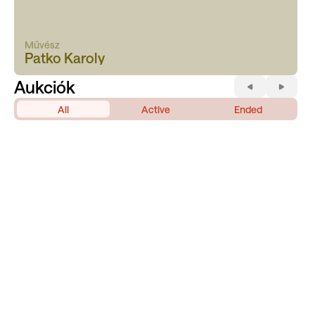
Művész
Patko Karoly
Aukciók
All
Active
Ended