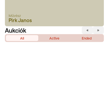
Művész
Pirk Janos
Aukciók
All
Active
Ended