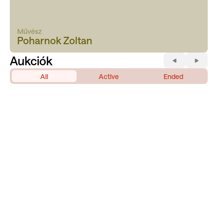
Művész
Poharnok Zoltan
Aukciók
All
Active
Ended