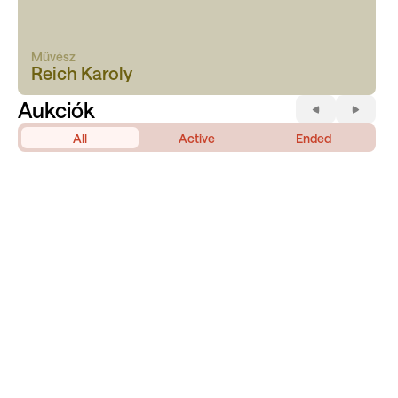
Művész
Reich Karoly
Aukciók
All
Active
Ended