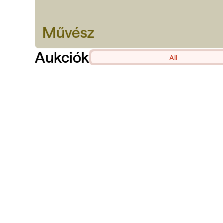
Művész
Aukciók
All