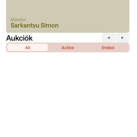
Művész
Sarkantyu Simon
Aukciók
All
Active
Ended