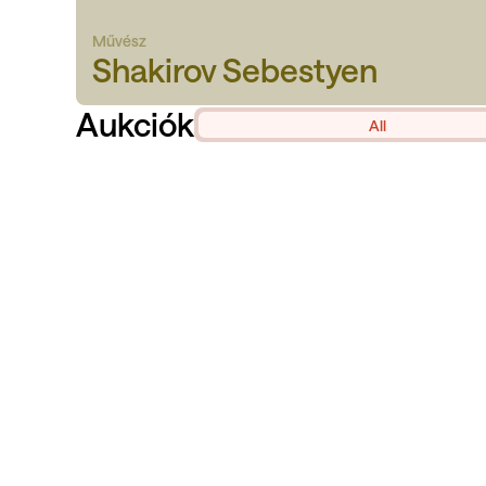
Művész
Shakirov Sebestyen
Aukciók
All