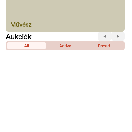
Művész
Aukciók
All
Active
Ended