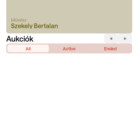
Művész
Szekely Bertalan
Aukciók
All
Active
Ended