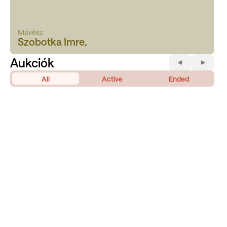
Művész
Szobotka Imre,
Aukciók
All
Active
Ended