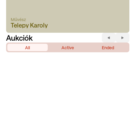
Művész
Telepy Karoly
Aukciók
All
Active
Ended