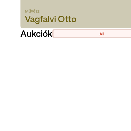
Művész
Vagfalvi Otto
Aukciók
All