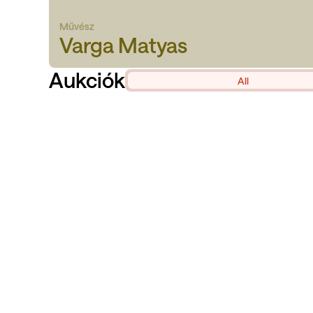
Művész
Varga Matyas
Aukciók
All