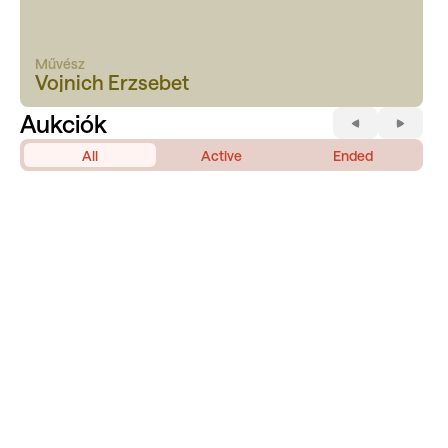
Művész
Vojnich Erzsebet
Aukciók
All
Active
Ended