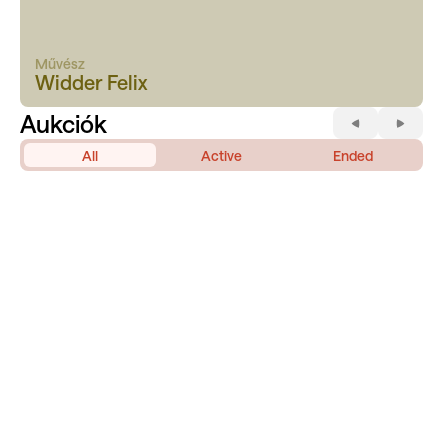
Művész
Widder Felix
Aukciók
All
Active
Ended